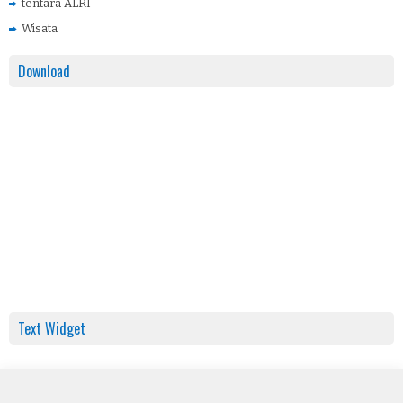
tentara ALRI
Wisata
Download
Text Widget