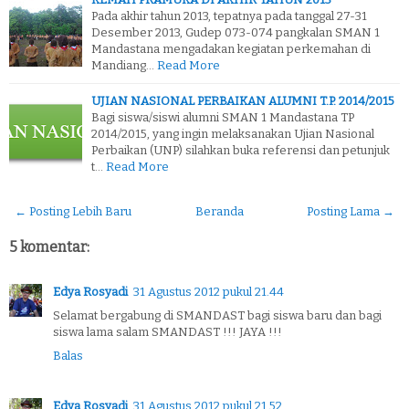
Pada akhir tahun 2013, tepatnya pada tanggal 27-31
Desember 2013, Gudep 073-074 pangkalan SMAN 1
Mandastana mengadakan kegiatan perkemahan di
Mandiang…
Read More
UJIAN NASIONAL PERBAIKAN ALUMNI T.P. 2014/2015
Bagi siswa/siswi alumni SMAN 1 Mandastana TP
2014/2015, yang ingin melaksanakan Ujian Nasional
Perbaikan (UNP) silahkan buka referensi dan petunjuk
t…
Read More
← Posting Lebih Baru
Beranda
Posting Lama →
5 komentar:
Edya Rosyadi
31 Agustus 2012 pukul 21.44
Selamat bergabung di SMANDAST bagi siswa baru dan bagi
siswa lama salam SMANDAST !!! JAYA !!!
Balas
Edya Rosyadi
31 Agustus 2012 pukul 21.52