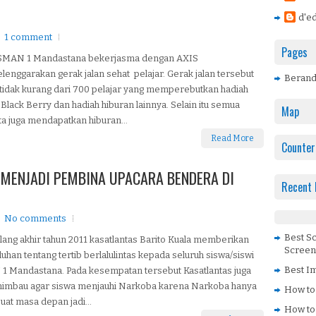
d'ed
1 comment
Pages
SMAN 1 Mandastana bekerjasma dengan AXIS
enggarakan gerak jalan sehat pelajar. Gerak jalan tersebut
Beran
i tidak kurang dari 700 pelajar yang memperebutkan hadiah
Black Berry dan hadiah hiburan lainnya. Selain itu semua
Map
a juga mendapatkan hiburan...
Read More
Counter
 MENJADI PEMBINA UPACARA BENDERA DI
Recent 
No comments
Best S
ang akhir tahun 2011 kasatlantas Barito Kuala memberikan
Screen
uhan tentang tertib berlalulintas kepada seluruh siswa/siswi
Best Im
1 Mandastana. Pada kesempatan tersebut Kasatlantas juga
imbau agar siswa menjauhi Narkoba karena Narkoba hanya
How to
t masa depan jadi...
How to 