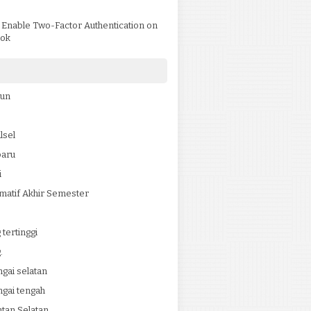
)
 Enable Two-Factor Authentication on
ok
jun
lsel
baru
i
matif Akhir Semester
tertinggi
.
ngai selatan
ngai tengah
tan Selatan