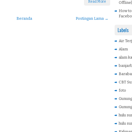
Read More
Offline
How to
Facebo
Beranda
Postingan Lama →
Labels
Air Ter
Alam
alam ka
banjar
Baraba
CBT Su
foto
Gunung 
Gunung
hulu su
hulu su
Kaliman