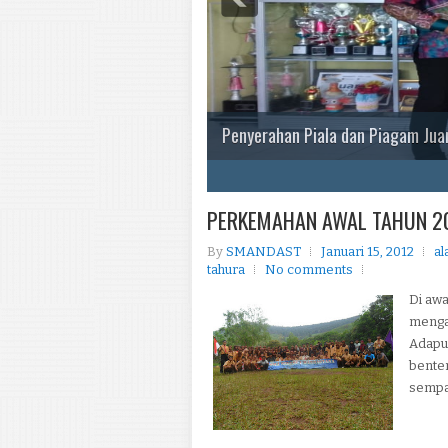
Penyerahan Piala dan Piagam Juar
1
2
3
4
5
PERKEMAHAN AWAL TAHUN 2
By
SMANDAST
Januari 15, 2012
al
tahura
No comments
Di aw
menga
Adapun
benten
sempat