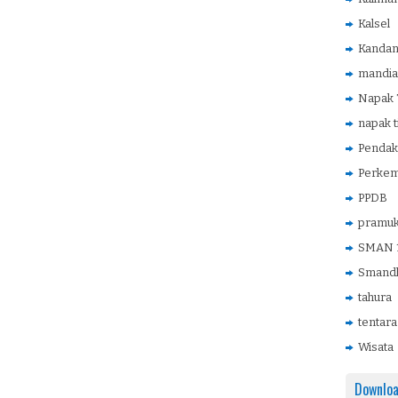
Kalsel
Kanda
mandia
Napak T
napak t
Pendak
Perke
PPDB
pramu
SMAN 1
Smandh
tahura
tentara
Wisata
Downlo