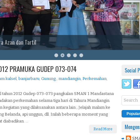
a Azan dan Tartil
012 PRAMUKA GUDEP 073-074
Social P
am kalsel
,
banjarbaru
,
Gunung.
,
mandiangin
,
Perkemahan
,
al tahun 2012 Gudep 073-073 pangkalan SMAN 1 Mandastana
dakan perkemahan selama tiga hari di Tahura Mandiangin.
 kegiatan yang dilaksanakan antara lain ; Jelajah malam ke
Popula
g Belanda, api unggun, dll. Inilah beberapa moment yang
 diabadikan. ...
Mengena
Read More
SM