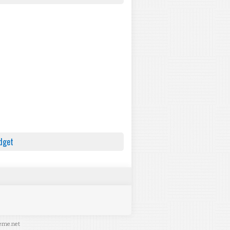
dget
eme.net