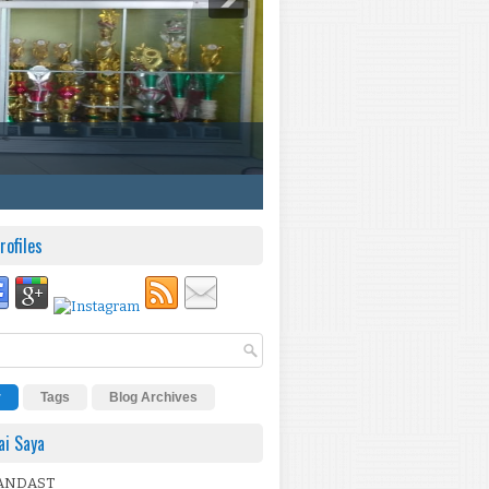
rofiles
r
Tags
Blog Archives
i Saya
ANDAST