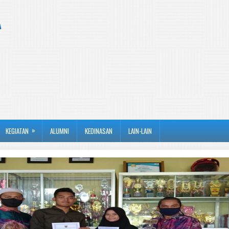
A
»
KEGIATAN
ALUMNI
KEDINASAN
LAIN-LAIN