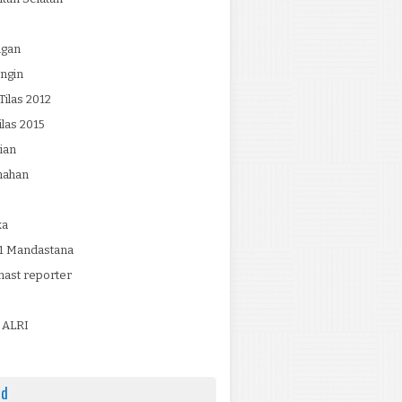
ngan
ngin
ilas 2012
ilas 2015
ian
mahan
ka
 Mandastana
ast reporter
 ALRI
ad