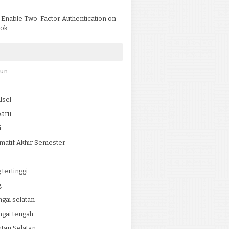
)
 Enable Two-Factor Authentication on
ok
jun
lsel
baru
i
matif Akhir Semester
tertinggi
.
ngai selatan
ngai tengah
tan Selatan