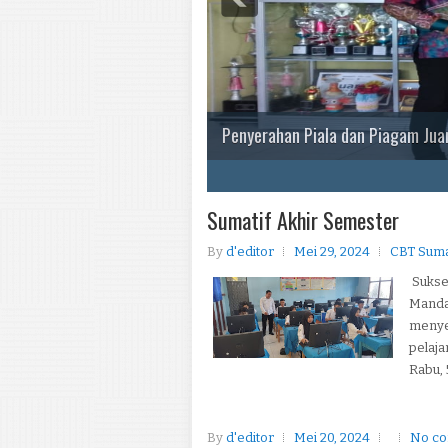
Penyerahan Piala dan Piagam Juar
1
2
3
4
5
Sumatif Akhir Semester
By
d'editor
Mei 29, 2024
CBT Suma
Sukse
Manda
menye
pelaja
Rabu, 5
By
d'editor
Mei 20, 2024
No c