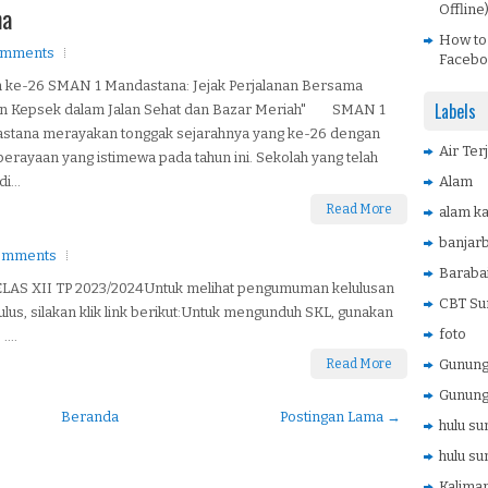
na
Offline
How to
omments
Facebo
n ke-26 SMAN 1 Mandastana: Jejak Perjalanan Bersama
Labels
n Kepsek dalam Jalan Sehat dan Bazar Meriah" SMAN 1
stana merayakan tonggak sejarahnya yang ke-26 dengan
Air Ter
perayaan yang istimewa pada tahun ini. Sekolah yang telah
i...
Alam
Read More
alam ka
banjar
omments
Baraba
XII TP 2023/2024Untuk melihat pengumuman kelulusan
CBT Su
s, silakan klik link berikut:Untuk mengunduh SKL, gunakan
foto
...
Read More
Gunung 
Gunung
Beranda
Postingan Lama →
hulu su
hulu su
Kaliman