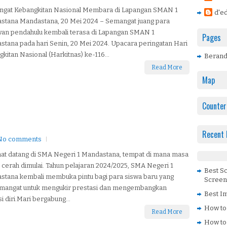
gat Kebangkitan Nasional Membara di Lapangan SMAN 1
d'ed
stana Mandastana, 20 Mei 2024 – Semangat juang para
wan pendahulu kembali terasa di Lapangan SMAN 1
Pages
tana pada hari Senin, 20 Mei 2024. Upacara peringatan Hari
kitan Nasional (Harkitnas) ke-116...
Beran
Read More
Map
Counter
Recent 
No comments
at datang di SMA Negeri 1 Mandastana, tempat di mana masa
cerah dimulai. Tahun pelajaran 2024/2025, SMA Negeri 1
Best S
stana kembali membuka pintu bagi para siswa baru yang
Screen
mangat untuk mengukir prestasi dan mengembangkan
Best Im
i diri.Mari bergabung...
How to
Read More
How to 