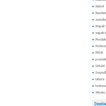
Kalsel
Kanda
mandia
Napak T
napak t
Pendak
Perke
PPDB
pramu
SMAN 1
Smandh
tahura
tentara
Wisata
Downlo