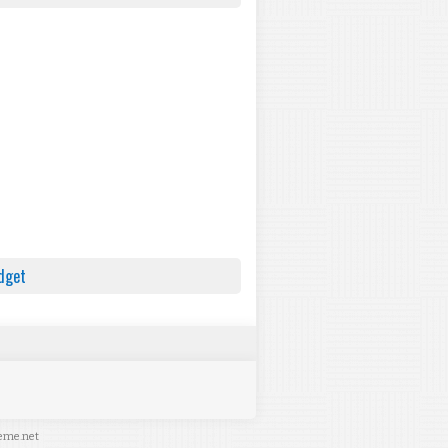
dget
eme.net