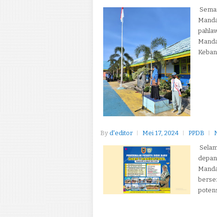
Seman
Manda
pahla
Mandas
Kebang
By
d'editor
Mei 17, 2024
PPDB
Selam
depan 
Manda
berse
potens