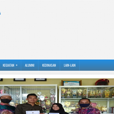
A
»
KEGIATAN
ALUMNI
KEDINASAN
LAIN-LAIN