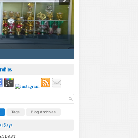
rofiles
r
Tags
Blog Archives
i Saya
ANDAST