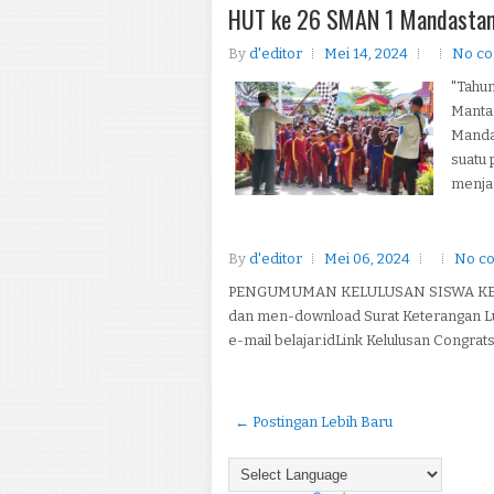
HUT ke 26 SMAN 1 Mandasta
By
d'editor
Mei 14, 2024
No c
"Tahu
Manta
Manda
suatu 
menjad
By
d'editor
Mei 06, 2024
No c
PENGUMUMAN KELULUSAN SISWA KELAS 
dan men-download Surat Keterangan Lulu
e-mail belajar.idLink Kelulusan Congrats .
← Postingan Lebih Baru