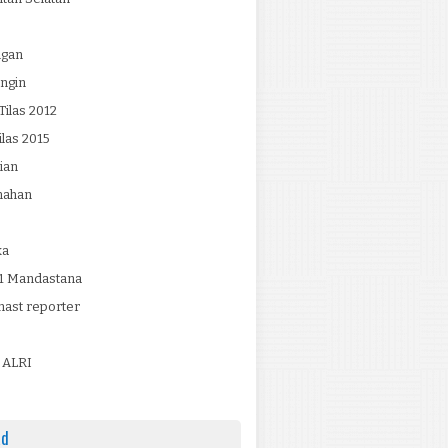
ngan
ngin
ilas 2012
ilas 2015
ian
mahan
ka
 Mandastana
ast reporter
 ALRI
ad