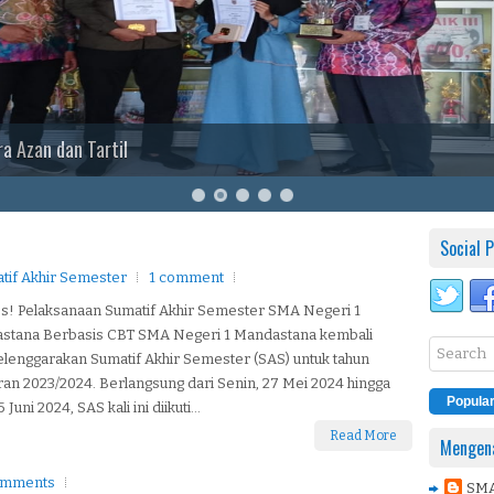
a Azan dan Tartil
Social P
tif Akhir Semester
1 comment
s! Pelaksanaan Sumatif Akhir Semester SMA Negeri 1
stana Berbasis CBT SMA Negeri 1 Mandastana kembali
lenggarakan Sumatif Akhir Semester (SAS) untuk tahun
ran 2023/2024. Berlangsung dari Senin, 27 Mei 2024 hingga
Popula
 Juni 2024, SAS kali ini diikuti...
Read More
Mengena
omments
SM