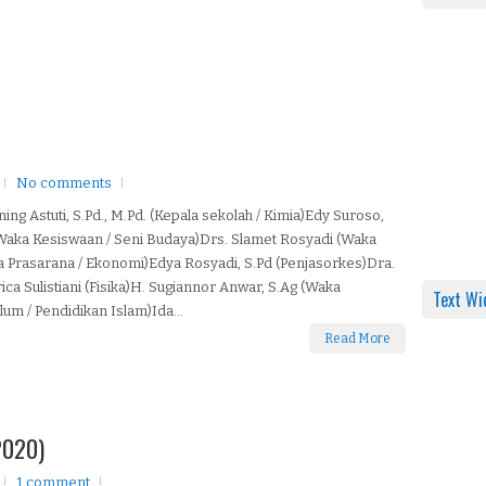
No comments
ing Astuti, S.Pd., M.Pd. (Kepala sekolah / Kimia)Edy Suroso,
Waka Kesiswaan / Seni Budaya)Drs. Slamet Rosyadi (Waka
 Prasarana / Ekonomi)Edya Rosyadi, S.Pd (Penjasorkes)Dra.
ca Sulistiani (Fisika)H. Sugiannor Anwar, S.Ag (Waka
Text Wi
lum / Pendidikan Islam)Ida...
Read More
2020)
1 comment