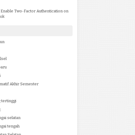
)
 Enable Two-Factor Authentication on
ok
jun
lsel
baru
i
matif Akhir Semester
tertinggi
.
ngai selatan
ngai tengah
tan Selatan