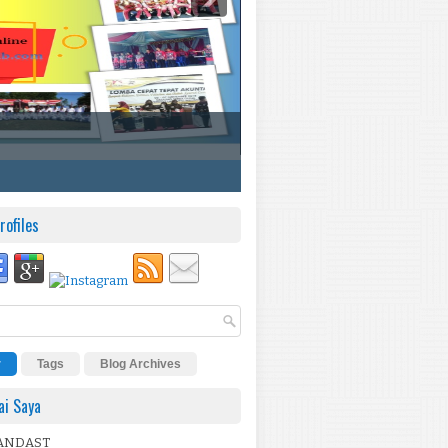
rofiles
r
Tags
Blog Archives
i Saya
ANDAST