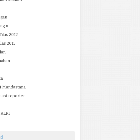
ngan
ngin
ilas 2012
ilas 2015
ian
mahan
ka
 Mandastana
ast reporter
 ALRI
ad