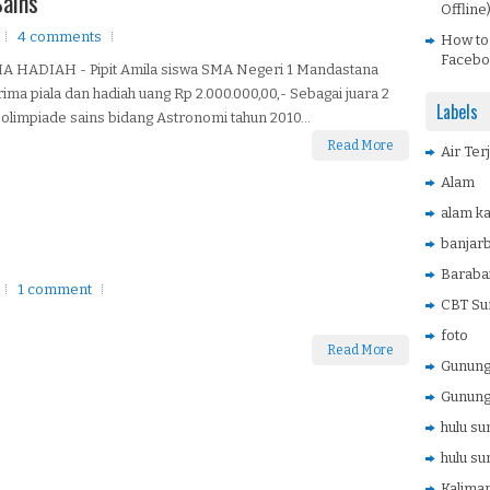
Sains
Offline
4 comments
How to
Facebo
A HADIAH - Pipit Amila siswa SMA Negeri 1 Mandastana
ma piala dan hadiah uang Rp 2.000.000,00,- Sebagai juara 2
Labels
olimpiade sains bidang Astronomi tahun 2010...
Read More
Air Ter
Alam
alam ka
banjar
Baraba
1 comment
CBT Su
foto
Read More
Gunung 
Gunung
hulu su
hulu su
Kaliman