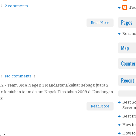
2 comments
d'ed
Pages
Read More
Beran
Map
Counter
No comments
Recent 
2 - Team SMA Negeri 1 Mandastana keluar sebagai juara 2
ri keutuhan team dalam Napak Tilas tahun 2009 di Kandangan
S...
Best S
Read More
Screen
Best Im
How to
How to 