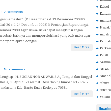
Kalsel
2 comments
Kanda
ngan Semester 1 (11 Desember s.d. 19 Desember 2008) 2.
mandia
al (20 s.d. 24 Desember 2008) 3. Pembagian Raport tangal
Napak T
sember 2008 Agar siswa-siswi dapat mengikuti ulangan
napak t
n sebaik baiknya dan memperoleh hasil yang baik maka agar
 mempersiapkan dengan...
Pendak
Read More
Perke
PPDB
pramu
SMAN 1
No comments
Smandh
Lengkap : H. SUGIANNOR ANWAR, S.Ag Tempat dan Tanggal
: Kelua, 05 April 1971 Alamat: Desa Tabing Rimbah RT.7 RW. 2
tahura
andastana Kab. Barito Kuala Kode pos 7058...
tentara
Read More
Wisata
Downlo