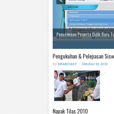
Penerimaan Peserta Didik Baru T
1
2
3
4
5
Pengukuhan & Pelepasan Sis
By
SMANDAST
Oktober 30, 2010
...
Napak Tilas 2010