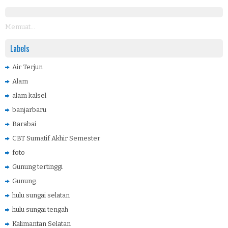
Memuat...
Labels
Air Terjun
Alam
alam kalsel
banjarbaru
Barabai
CBT Sumatif Akhir Semester
foto
Gunung tertinggi
Gunung.
hulu sungai selatan
hulu sungai tengah
Kalimantan Selatan