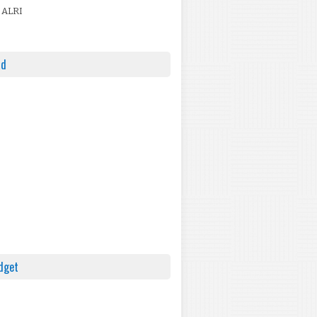
 ALRI
ad
dget