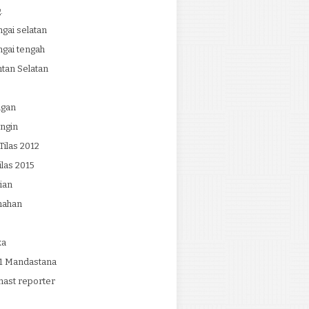
.
ngai selatan
ngai tengah
tan Selatan
ngan
ngin
ilas 2012
ilas 2015
ian
mahan
ka
 Mandastana
ast reporter