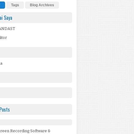
r
Tags
Blog Archives
i Saya
ANDAST
itor
da
Posts
creen Recording Software &