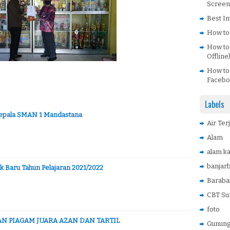
Screen
Best Im
How to
How to 
Offline
How to
Facebo
Labels
Kepala SMAN 1 Mandastana
Air Ter
Alam
alam ka
banjar
k Baru Tahun Pelajaran 2021/2022
Baraba
CBT Su
foto
N PIAGAM JUARA AZAN DAN TARTIL
Gunung 