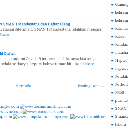
Gunung
hulu su
hulu su
a SMAN 1 Mandastana dan Daftar Ulang
Kaliman
inyatakan diterima di SMAN 1 Mandastana, silahkan mengisi
 More
Kalsel
Kanda
mandia
il Qur'an
 masa pandemi Covid-19 ini, hendaklah kiranya kita tetap
Napak T
 selalu berkarya. Seperti halnya teman kit…
Read More
napak t
Pendak
Perke
Beranda
Posting Lama →
PPDB
pramu
SMAN 1
Smandh
tahura