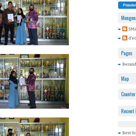
Popula
Mengena
SM
d'ed
Pages
Beran
Map
Counter
Recent 
Best S