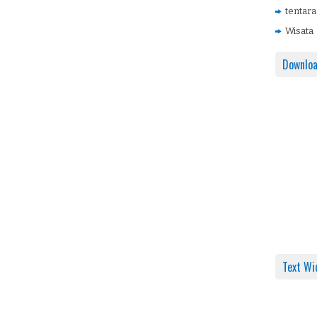
tentara
Wisata
Downlo
Text Wi