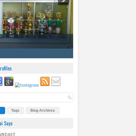
rofiles
r
Tags
Blog Archives
i Saya
ANDAST