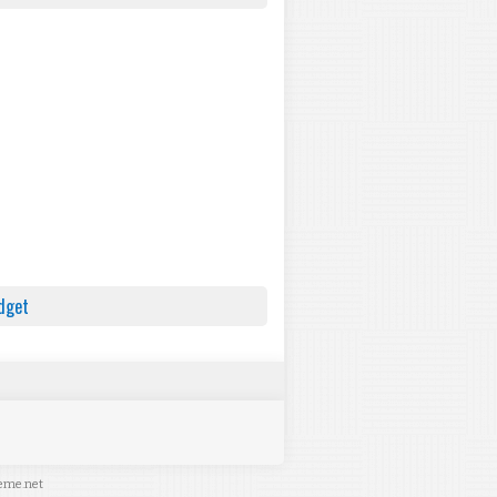
dget
eme.net