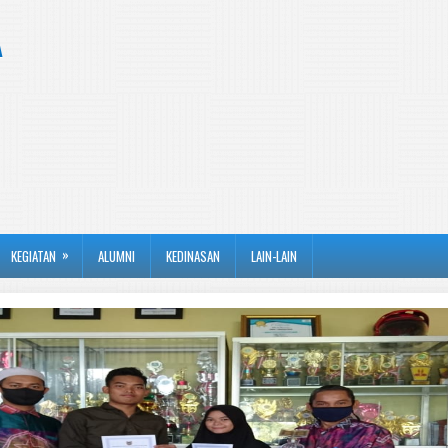
A
»
KEGIATAN
ALUMNI
KEDINASAN
LAIN-LAIN