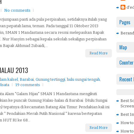
H
d'ed
No comments
rjumpaan pasti ada pula perpisahan, setidaknya itulah yang
Pages
kan pepatah lama, teman. Pada tanggal 11 Oktober 2013
in, SMAN 1 Mandastana secara resmi melepaskan Bapak
Beran
. Nur Hasyim sebagai kepala sekolah sekaligus perpisahan
 Bapak Akhmad Zubaidi,...
Map
Read More
Counter
HALAU 2013
Recent 
lam kalsel
,
Barabai
,
Gunung tertinggi
,
hulu sungai tengah
,
isata
19 comments
nta Alam "Galam Hijau" SMAN 1 Mandastana mengikuti
ian ke puncak Gunung Halau-halau di Barabai (Hulu Sungai
Best S
Screen
) tepatnya di kecamatan Batang Alai Timur. Pendakian kali ini
uk " Pendakian Merah Putih Nasional " karena bertepatan
Best Im
 HUT RI ke 68...
How to
Read More
How to 