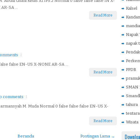
M. Abdul Ghani Kelas XI.IPS.2 Normal 0 false false false IN X-
AR-SA ...
Kalsel
Read More
Kanda
mandia
Napak T
napak t
Pendak
comments
Perke
 false false EN-US X-NONE AR-SA ...
PPDB
Read More
pramu
SMAN 1
Smandh
o comments
tahura
 Darmansyah M. Muda Normal 0 false false false EN-US X-
tentara
Read More
Wisata
Downlo
Beranda
Postingan Lama →