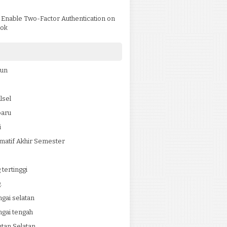
)
 Enable Two-Factor Authentication on
ok
jun
lsel
baru
i
matif Akhir Semester
tertinggi
.
ngai selatan
ngai tengah
tan Selatan