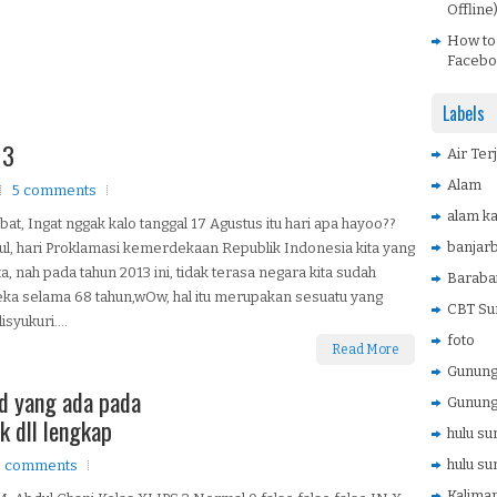
Offline
How to
Facebo
Labels
13
Air Ter
Alam
5 comments
alam ka
bat, Ingat nggak kalo tanggal 17 Agustus itu hari apa hayoo??
banjar
ul, hari Proklamasi kemerdekaan Republik Indonesia kita yang
ta, nah pada tahun 2013 ini, tidak terasa negara kita sudah
Baraba
ka selama 68 tahun,wOw, hal itu merupakan sesuatu yang
CBT Su
isyukuri....
foto
Read More
Gunung 
d yang ada pada
Gunung
 dll lengkap
hulu su
hulu su
 comments
Kaliman