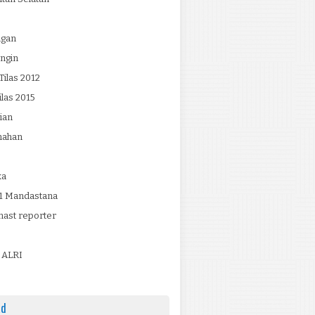
ngan
ngin
ilas 2012
ilas 2015
ian
mahan
ka
 Mandastana
ast reporter
 ALRI
ad