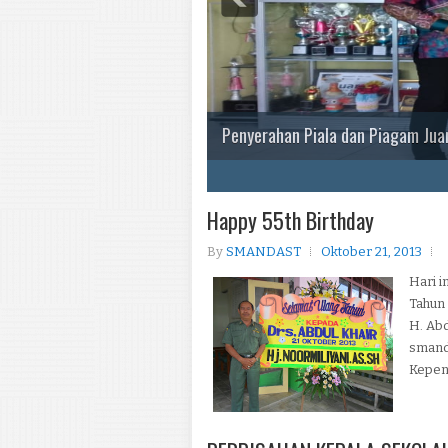
Penyerahan Piala dan Piagam Juar
1
2
3
4
5
Happy 55th Birthday
By
SMANDAST
Oktober 21, 2013
Hari i
Tahun
H. Abd
smand
Kepen