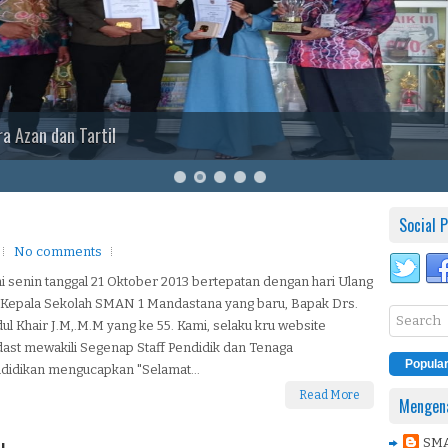
a Azan dan Tartil
Social P
No comments
ni senin tanggal 21 Oktober 2013 bertepatan dengan hari Ulang
 Kepala Sekolah SMAN 1 Mandastana yang baru, Bapak Drs.
ul Khair J.M,.M.M yang ke 55. Kami, selaku kru website
ast mewakili Segenap Staff Pendidik dan Tenaga
Popula
didikan mengucapkan "Selamat...
Read More
Mengena
SM