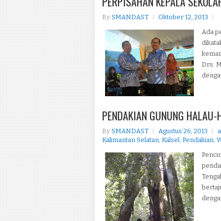
PERPISAHAN KEPALA SEKOLA
By
SMANDAST
Oktober 12, 2013
Ada pe
dikata
kemar
Drs. M
dengan
PENDAKIAN GUNUNG HALAU-
By
SMANDAST
Agustus 26, 2013
a
Kalimantan Selatan
,
Kalsel
,
Pendakian
,
W
Penci
pendak
Tengah
bertaj
dengan