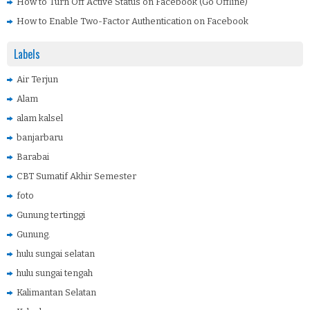
How to Turn Off Active Status on Facebook (Go Offline)
How to Enable Two-Factor Authentication on Facebook
Labels
Air Terjun
Alam
alam kalsel
banjarbaru
Barabai
CBT Sumatif Akhir Semester
foto
Gunung tertinggi
Gunung.
hulu sungai selatan
hulu sungai tengah
Kalimantan Selatan