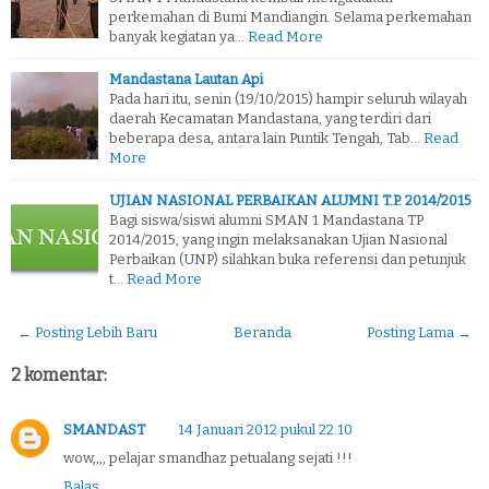
perkemahan di Bumi Mandiangin. Selama perkemahan
banyak kegiatan ya…
Read More
Mandastana Lautan Api
Pada hari itu, senin (19/10/2015) hampir seluruh wilayah
daerah Kecamatan Mandastana, yang terdiri dari
beberapa desa, antara lain Puntik Tengah, Tab…
Read
More
UJIAN NASIONAL PERBAIKAN ALUMNI T.P. 2014/2015
Bagi siswa/siswi alumni SMAN 1 Mandastana TP
2014/2015, yang ingin melaksanakan Ujian Nasional
Perbaikan (UNP) silahkan buka referensi dan petunjuk
t…
Read More
← Posting Lebih Baru
Beranda
Posting Lama →
2 komentar:
SMANDAST
14 Januari 2012 pukul 22.10
wow,,,, pelajar smandhaz petualang sejati !!!
Balas