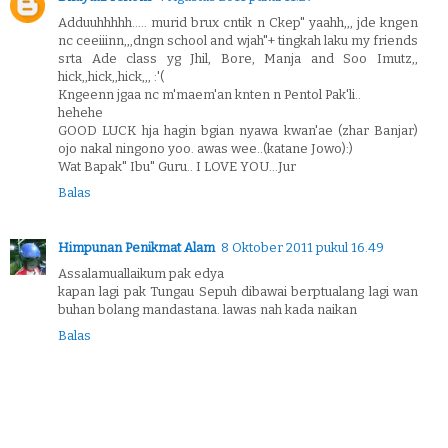
Adduuhhhhh..... murid brux cntik n Ckep" yaahh,,, jde kngen
nc ceeiiinn,,,dngn school and wjah"+ tingkah laku my friends
srta Ade class yg Jhil, Bore, Manja and Soo Imutz,,
hick,,hick,,hick,,, :'(
Kngeenn jgaa nc m'maem'an knten n Pentol Pak'li..
hehehe
GOOD LUCK hja hagin bgian nyawa kwan'ae (zhar Banjar)
ojo nakal ningono yoo. awas wee..(katane Jowo):)
Wat Bapak" Ibu" Guru.. I LOVE YOU...Jur
Balas
Himpunan Penikmat Alam
8 Oktober 2011 pukul 16.49
Assalamuallaikum pak edya
kapan lagi pak Tungau Sepuh dibawai berptualang lagi wan
buhan bolang mandastana. lawas nah kada naikan
Balas