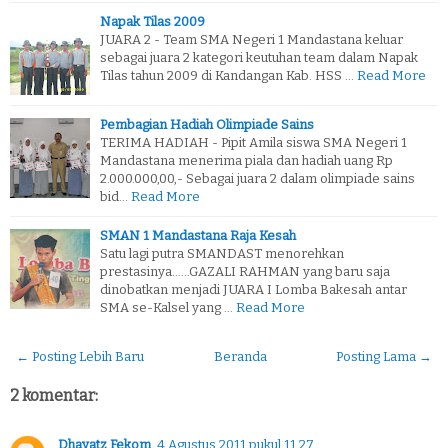
Napak Tilas 2009
JUARA 2 - Team SMA Negeri 1 Mandastana keluar
sebagai juara 2 kategori keutuhan team dalam Napak
Tilas tahun 2009 di Kandangan Kab. HSS …
Read More
Pembagian Hadiah Olimpiade Sains
TERIMA HADIAH - Pipit Amila siswa SMA Negeri 1
Mandastana menerima piala dan hadiah uang Rp
2.000.000,00,- Sebagai juara 2 dalam olimpiade sains
bid…
Read More
SMAN 1 Mandastana Raja Kesah
Satu lagi putra SMANDAST menorehkan
prestasinya......GAZALI RAHMAN yang baru saja
dinobatkan menjadi JUARA I Lomba Bakesah antar
SMA se-Kalsel yang …
Read More
← Posting Lebih Baru
Beranda
Posting Lama →
2 komentar:
Dhayatz Fekom
4 Agustus 2011 pukul 11.27