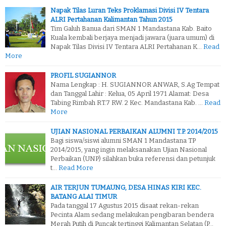
Napak Tilas Luran Teks Proklamasi Divisi IV Tentara
ALRI Pertahanan Kalimantan Tahun 2015
Tim Galuh Banua dari SMAN 1 Mandastana Kab. Baito
Kuala kembali berjaya menjadi jawara (juara umum) di
Napak Tilas Divisi IV Tentara ALRI Pertahanan K…
Read
More
PROFIL SUGIANNOR
Nama Lengkap : H. SUGIANNOR ANWAR, S.Ag Tempat
dan Tanggal Lahir : Kelua, 05 April 1971 Alamat: Desa
Tabing Rimbah RT.7 RW. 2 Kec. Mandastana Kab. …
Read
More
UJIAN NASIONAL PERBAIKAN ALUMNI T.P. 2014/2015
Bagi siswa/siswi alumni SMAN 1 Mandastana TP
2014/2015, yang ingin melaksanakan Ujian Nasional
Perbaikan (UNP) silahkan buka referensi dan petunjuk
t…
Read More
AIR TERJUN TUMAUNG, DESA HINAS KIRI KEC.
BATANG ALAI TIMUR
Pada tanggal 17 Agustus 2015 disaat rekan-rekan
Pecinta Alam sedang melakukan pengibaran bendera
Merah Putih di Puncak tertinggi Kalimantan Selatan (P…